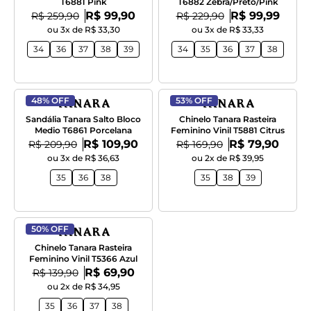
T6881 Pink
T6882 Zebra/Preto/Pink
Por:
Por:
De:
R$ 99,90
De:
R$ 99,99
R$ 259,90
R$ 229,90
ou 3x de R$ 33,30
ou 3x de R$ 33,33
34
36
37
38
39
34
35
36
37
38
48% OFF
53% OFF
Sandália Tanara Salto Bloco
Chinelo Tanara Rasteira
Medio T6861 Porcelana
Feminino Vinil T5881 Citrus
Por:
Por:
De:
R$ 109,90
De:
R$ 79,90
R$ 209,90
R$ 169,90
ou 3x de R$ 36,63
ou 2x de R$ 39,95
35
36
38
35
38
39
50% OFF
Chinelo Tanara Rasteira
Feminino Vinil T5366 Azul
Por:
De:
R$ 69,90
R$ 139,90
ou 2x de R$ 34,95
35
36
37
38