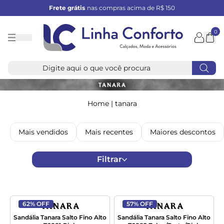
Frete grátis
nas compras acima de R$ 150
0
Linha
Conforto
Home
|
tanara
Mais vendidos
Mais recentes
Maiores descontos
Filtrar
62% OFF
57% OFF
Sandália Tanara Salto Fino Alto
Sandália Tanara Salto Fino Alto