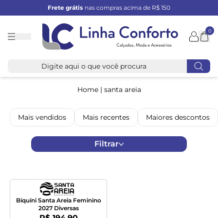
Frete grátis
nas compras acima de R$ 150
0
Linha
Conforto
Home
|
santa areia
Mais vendidos
Mais recentes
Maiores descontos
Filtrar
Biquíni Santa Areia Feminino
2027 Diversas
Por:
R$ 194,90