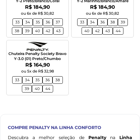
Y-2 Preto/Branco/Coral
Y-2 Marinho/Branco/Amare
Por:
Por:
R$ 184,90
R$ 184,90
ou 6x de R$ 30,82
ou 6x de R$ 30,82
33
34
35
36
37
33
34
36
38
39
38
39
40
42
43
40
42
43
44
Chuteira Penalty Society Bravo
Y-3.0 (01) Preto/Chumbo
Por:
R$ 164,90
ou 5x de R$ 32,98
33
34
35
36
38
39
40
44
COMPRE
PENALTY
NA LINHA CONFORTO
Descubra a melhor seleção de
Penalty
na
Linha