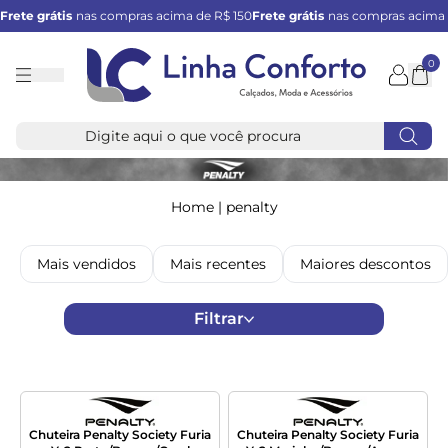
Frete grátis
nas compras acima de R$ 150
Frete grátis
nas compras acima 
0
Linha
Conforto
Home
|
penalty
Mais vendidos
Mais recentes
Maiores descontos
Filtrar
Chuteira Penalty Society Furia
Chuteira Penalty Society Furia