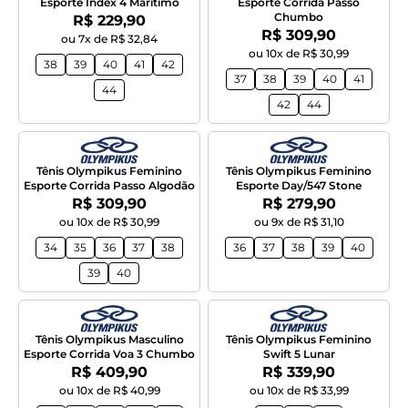
Esporte Index 4 Maritimo
Esporte Corrida Passo
Chumbo
Por:
R$ 229,90
Por:
R$ 309,90
ou 7x de R$ 32,84
ou 10x de R$ 30,99
38
39
40
41
42
37
38
39
40
41
44
42
44
Tênis Olympikus Feminino
Tênis Olympikus Feminino
Esporte Corrida Passo Algodão
Esporte Day/547 Stone
Por:
Por:
R$ 309,90
R$ 279,90
ou 10x de R$ 30,99
ou 9x de R$ 31,10
34
35
36
37
38
36
37
38
39
40
39
40
Tênis Olympikus Masculino
Tênis Olympikus Feminino
Esporte Corrida Voa 3 Chumbo
Swift 5 Lunar
Por:
Por:
R$ 409,90
R$ 339,90
ou 10x de R$ 40,99
ou 10x de R$ 33,99