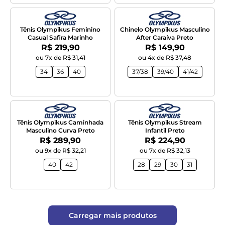
Tênis Olympikus Feminino
Chinelo Olympikus Masculino
Casual Safira Marinho
After Caraíva Preto
Por:
Por:
R$ 219,90
R$ 149,90
ou 7x de R$ 31,41
ou 4x de R$ 37,48
34
36
40
37/38
39/40
41/42
Tênis Olympikus Caminhada
Tênis Olympikus Stream
Masculino Curva Preto
Infantil Preto
Por:
Por:
R$ 289,90
R$ 224,90
ou 9x de R$ 32,21
ou 7x de R$ 32,13
40
42
28
29
30
31
Carregar mais produtos