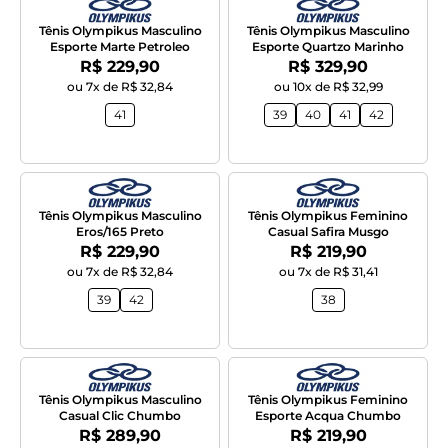
Tênis Olympikus Masculino
Tênis Olympikus Masculino
Esporte Marte Petroleo
Esporte Quartzo Marinho
Por:
Por:
R$ 229,90
R$ 329,90
ou 7x de R$ 32,84
ou 10x de R$ 32,99
41
39
40
41
42
Tênis Olympikus Masculino
Tênis Olympikus Feminino
Eros/165 Preto
Casual Safira Musgo
Por:
Por:
R$ 229,90
R$ 219,90
ou 7x de R$ 32,84
ou 7x de R$ 31,41
39
42
38
Tênis Olympikus Masculino
Tênis Olympikus Feminino
Casual Clic Chumbo
Esporte Acqua Chumbo
Por:
Por:
R$ 289,90
R$ 219,90