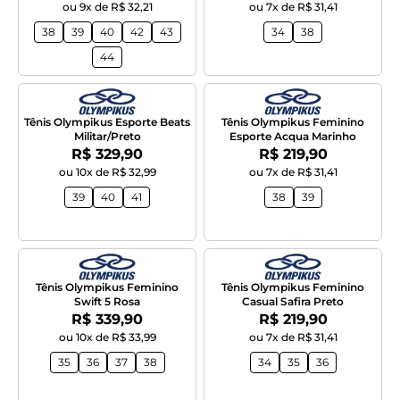
ou 9x de R$ 32,21
ou 7x de R$ 31,41
38
39
40
42
43
34
38
44
Tênis Olympikus Esporte Beats
Tênis Olympikus Feminino
Militar/Preto
Esporte Acqua Marinho
Por:
Por:
R$ 329,90
R$ 219,90
ou 10x de R$ 32,99
ou 7x de R$ 31,41
39
40
41
38
39
Tênis Olympikus Feminino
Tênis Olympikus Feminino
Swift 5 Rosa
Casual Safira Preto
Por:
Por:
R$ 339,90
R$ 219,90
ou 10x de R$ 33,99
ou 7x de R$ 31,41
35
36
37
38
34
35
36