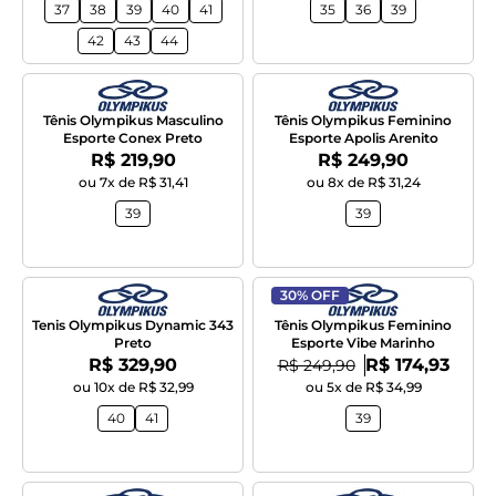
37
38
39
40
41
35
36
39
42
43
44
Tênis Olympikus Masculino
Tênis Olympikus Feminino
Esporte Conex Preto
Esporte Apolis Arenito
Por:
Por:
R$ 219,90
R$ 249,90
ou 7x de R$ 31,41
ou 8x de R$ 31,24
39
39
30% OFF
Tenis Olympikus Dynamic 343
Tênis Olympikus Feminino
Preto
Esporte Vibe Marinho
Por:
Por:
R$ 329,90
De:
R$ 174,93
R$ 249,90
ou 10x de R$ 32,99
ou 5x de R$ 34,99
40
41
39