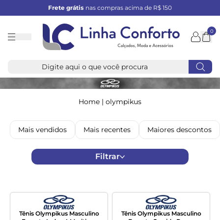
Frete grátis
nas compras acima de R$ 150
0
Linha
Conforto
Home
|
olympikus
Mais vendidos
Mais recentes
Maiores descontos
Filtrar
Tênis Olympikus Masculino
Tênis Olympikus Masculino