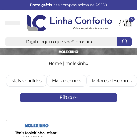
Frete grátis
nas compras acima de R$ 150
0
Linha
Conforto
Home
|
molekinho
Mais vendidos
Mais recentes
Maiores descontos
Filtrar
Tênis Molekinho Infantil