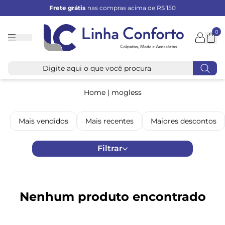
Frete grátis
nas compras acima de R$ 150
0
Linha
Conforto
Home
|
mogless
Mais vendidos
Mais recentes
Maiores descontos
Filtrar
Nenhum produto encontrado