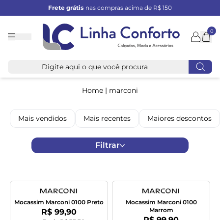
Frete grátis
nas compras acima de R$ 150
0
Linha
Conforto
Home
|
marconi
Mais vendidos
Mais recentes
Maiores descontos
Filtrar
Mocassim Marconi 0100 Preto
Mocassim Marconi 0100
Marrom
Por:
R$ 99,90
Por:
R$ 99,90