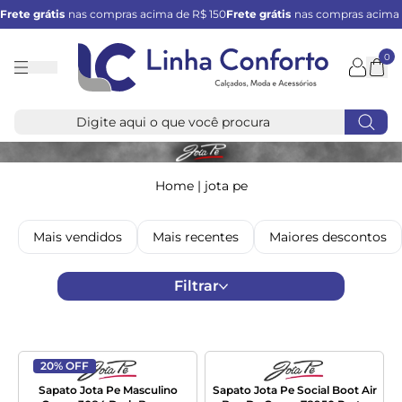
Frete grátis
nas compras acima de R$ 150
Frete grátis
nas compras acima 
0
Linha
Conforto
Home
|
jota pe
Mais vendidos
Mais recentes
Maiores descontos
Filtrar
20% OFF
Sapato Jota Pe Masculino
Sapato Jota Pe Social Boot Air