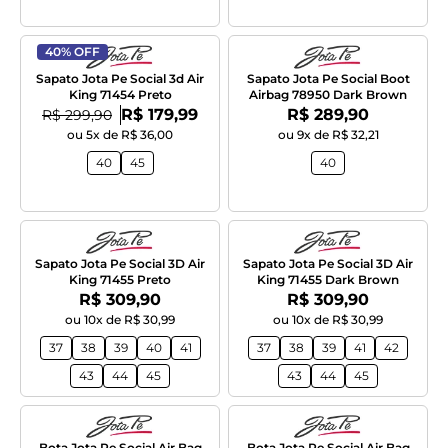
40% OFF
Sapato Jota Pe Social 3d Air
Sapato Jota Pe Social Boot
King 71454 Preto
Airbag 78950 Dark Brown
Por:
Por:
De:
R$ 179,99
R$ 289,90
R$ 299,90
ou 5x de R$ 36,00
ou 9x de R$ 32,21
40
45
40
Sapato Jota Pe Social 3D Air
Sapato Jota Pe Social 3D Air
King 71455 Preto
King 71455 Dark Brown
Por:
Por:
R$ 309,90
R$ 309,90
ou 10x de R$ 30,99
ou 10x de R$ 30,99
37
38
39
40
41
37
38
39
41
42
43
44
45
43
44
45
Bota Jota Pe Social Air Bag
Bota Jota Pe Social Air Bag