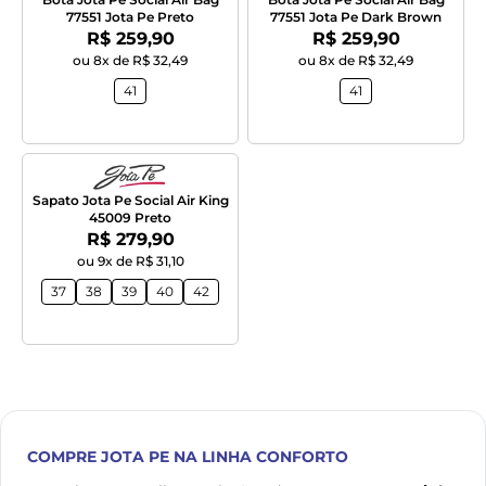
77551 Jota Pe Preto
77551 Jota Pe Dark Brown
Por:
Por:
R$ 259,90
R$ 259,90
ou 8x de R$ 32,49
ou 8x de R$ 32,49
41
41
Sapato Jota Pe Social Air King
45009 Preto
Por:
R$ 279,90
ou 9x de R$ 31,10
37
38
39
40
42
COMPRE
JOTA PE
NA LINHA CONFORTO