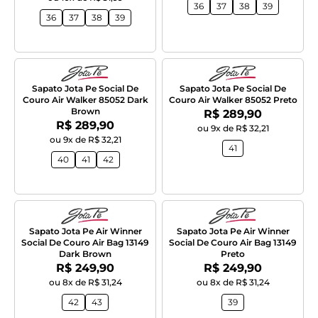
36
37
38
39
36
37
38
39
Sapato Jota Pe Social De
Sapato Jota Pe Social De
Couro Air Walker 85052 Dark
Couro Air Walker 85052 Preto
Brown
Por:
R$ 289,90
Por:
R$ 289,90
ou 9x de R$ 32,21
ou 9x de R$ 32,21
41
40
41
42
Sapato Jota Pe Air Winner
Sapato Jota Pe Air Winner
Social De Couro Air Bag 13149
Social De Couro Air Bag 13149
Dark Brown
Preto
Por:
Por:
R$ 249,90
R$ 249,90
ou 8x de R$ 31,24
ou 8x de R$ 31,24
42
43
39