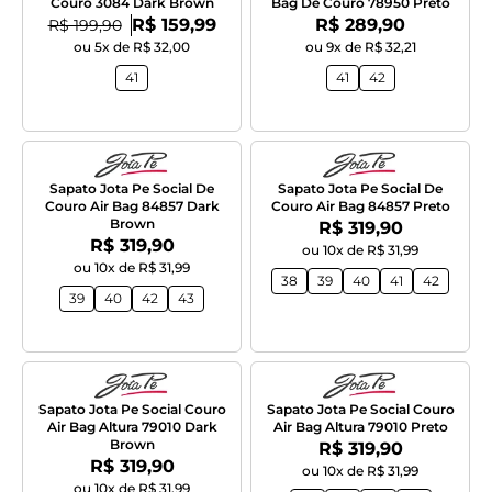
Couro 3084 Dark Brown
Bag De Couro 78950 Preto
Por:
Por:
De:
R$ 159,99
R$ 289,90
R$ 199,90
ou 5x de R$ 32,00
ou 9x de R$ 32,21
41
41
42
Sapato Jota Pe Social De
Sapato Jota Pe Social De
Couro Air Bag 84857 Dark
Couro Air Bag 84857 Preto
Brown
Por:
R$ 319,90
Por:
R$ 319,90
ou 10x de R$ 31,99
ou 10x de R$ 31,99
38
39
40
41
42
39
40
42
43
Sapato Jota Pe Social Couro
Sapato Jota Pe Social Couro
Air Bag Altura 79010 Dark
Air Bag Altura 79010 Preto
Brown
Por:
R$ 319,90
Por:
R$ 319,90
ou 10x de R$ 31,99
ou 10x de R$ 31,99