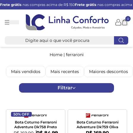
Frete grátis
nas compras acima de R$ 150
Frete grátis
nas compras acima 
0
Linha
Conforto
Home
|
ferraroni
Mais vendidos
Mais recentes
Maiores descontos
Filtrar
50% OFF
Bota Coturno Ferraroni
Bota Coturno Ferraroni
Adventure Dk758 Preto
Adventure Dk759 Oliva
Por:
Por:
De:
R$ 84,99
R$ 169,90
R$ 169,90