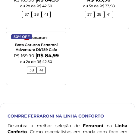
ou 2x de R$ 42,50
ou 5x de R$ 33,98
37
38
41
37
38
41
50% OFF
Bota Coturno Ferraroni
Adventure Dk759 Cafe
Por:
De:
R$ 84,99
R$ 169,90
ou 2x de R$ 42,50
38
41
COMPRE
FERRARONI
NA LINHA CONFORTO
Descubra a melhor seleção de
Ferraroni
na
Linha
Conforto
. Como especialistas em moda com foco em