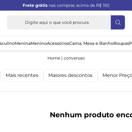
Frete grátis
nas compras acima de R$ 150
sculino
Menina
Menino
Acessórios
Cama, Mesa e Banho
Roupas
P
Home
|
conversao
Mais recentes
Maiores descontos
Menor Preç
Nenhum produto enc