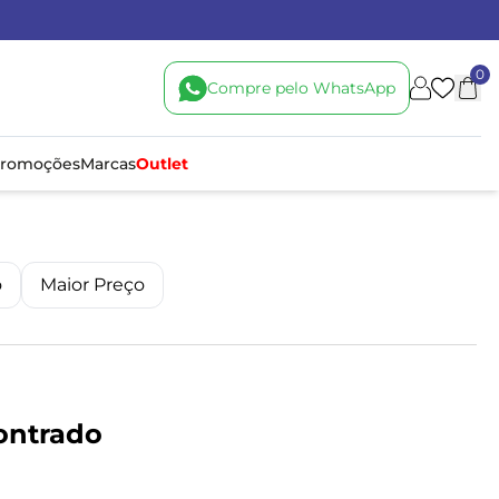
0
Compre pelo WhatsApp
romoções
Marcas
Outlet
o
Maior Preço
ontrado