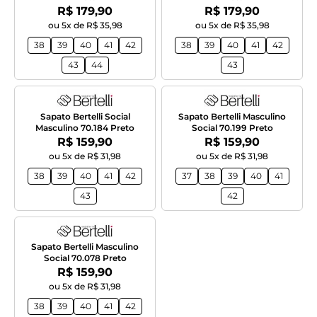
Por:
Por:
R$ 179,90
R$ 179,90
ou 5x de R$ 35,98
ou 5x de R$ 35,98
38
39
40
41
42
38
39
40
41
42
43
44
43
Sapato Bertelli Social
Sapato Bertelli Masculino
Masculino 70.184 Preto
Social 70.199 Preto
Por:
Por:
R$ 159,90
R$ 159,90
ou 5x de R$ 31,98
ou 5x de R$ 31,98
38
39
40
41
42
37
38
39
40
41
43
42
Sapato Bertelli Masculino
Social 70.078 Preto
Por:
R$ 159,90
ou 5x de R$ 31,98
38
39
40
41
42