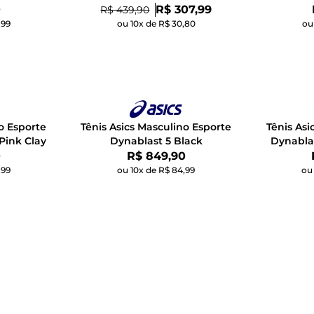
Por:
0
De:
R$ 307,99
R$ 439,90
,99
ou 10x de R$ 30,80
ou
o Esporte
Tênis Asics Masculino Esporte
Tênis As
Pink Clay
Dynablast 5 Black
Dynablas
Por:
0
R$ 849,90
,99
ou 10x de R$ 84,99
ou