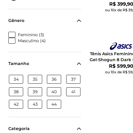
Por:
R$ 399,9
ou 10x de R$ 39
Gênero
Feminino (3)
Masculino (4)
Tênis Asics Feminin
Gel-Shogun 8 Dark 
Tamanho
Por:
R$ 599,9
ou 10x de R$ 59
34
35
36
37
38
39
40
41
42
43
44
Categoria