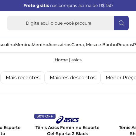
Frete grátis
nas compras acima de R$ 150
sculino
Menina
Menino
Acessórios
Cama, Mesa e Banho
Roupas
P
Home
|
asics
Mais recentes
Maiores descontos
Menor Preç
30% OFF
no Esporte
Tênis Asics Feminino Esporte
Tênis A
eto
Gel-Sparta 2 Black
Sh