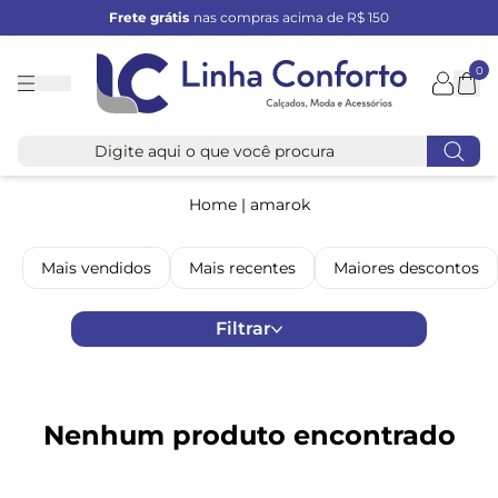
Frete grátis
nas compras acima de R$ 150
0
Linha
Conforto
Home
|
amarok
Mais vendidos
Mais recentes
Maiores descontos
Filtrar
Nenhum produto encontrado