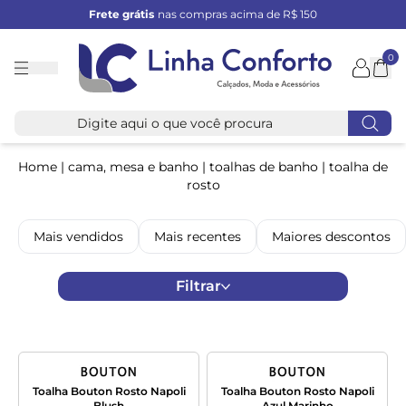
Frete grátis
nas compras acima de R$ 150
0
Linha
Conforto
Home
|
cama, mesa e banho
|
toalhas de banho
|
toalha de
rosto
Mais vendidos
Mais recentes
Maiores descontos
Filtrar
Toalha Bouton Rosto Napoli
Toalha Bouton Rosto Napoli
Blush
Azul Marinho