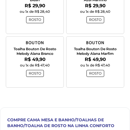
Por:
Por:
R$ 29,90
R$ 29,90
ou 1x de R$ 28,40
ou 1x de R$ 28,40
ROSTO
ROSTO
Toalha Bouton De Rosto
Toalha Bouton De Rosto
Melody Alana Branco
Melody Alana Marfim
Por:
Por:
R$ 49,90
R$ 49,90
ou 1x de R$ 47,40
ou 1x de R$ 47,40
ROSTO
ROSTO
COMPRE
CAMA MESA E BANHO/TOALHAS DE
BANHO/TOALHA DE ROSTO
NA LINHA CONFORTO