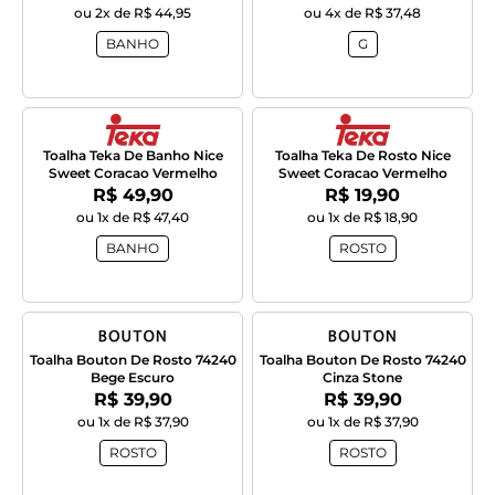
ou 2x de R$ 44,95
ou 4x de R$ 37,48
BANHO
G
Toalha Teka De Banho Nice
Toalha Teka De Rosto Nice
Sweet Coracao Vermelho
Sweet Coracao Vermelho
Por:
Por:
R$ 49,90
R$ 19,90
ou 1x de R$ 47,40
ou 1x de R$ 18,90
BANHO
ROSTO
Toalha Bouton De Rosto 74240
Toalha Bouton De Rosto 74240
Bege Escuro
Cinza Stone
Por:
Por:
R$ 39,90
R$ 39,90
ou 1x de R$ 37,90
ou 1x de R$ 37,90
ROSTO
ROSTO