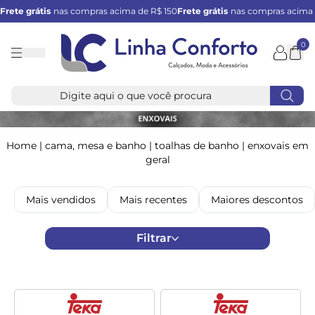
Frete grátis
nas compras acima de R$ 150
Frete grátis
nas compras acima 
0
Linha
Conforto
Home
|
cama, mesa e banho
|
toalhas de banho
|
enxovais em
geral
Mais vendidos
Mais recentes
Maiores descontos
Filtrar