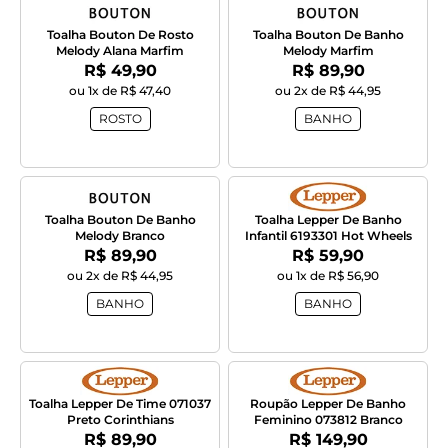
Toalha Bouton De Rosto
Toalha Bouton De Banho
Melody Alana Marfim
Melody Marfim
Por:
Por:
R$ 49,90
R$ 89,90
ou 1x de R$ 47,40
ou 2x de R$ 44,95
ROSTO
BANHO
Toalha Bouton De Banho
Toalha Lepper De Banho
Melody Branco
Infantil 6193301 Hot Wheels
Por:
Por:
R$ 89,90
R$ 59,90
ou 2x de R$ 44,95
ou 1x de R$ 56,90
BANHO
BANHO
Toalha Lepper De Time 071037
Roupão Lepper De Banho
Preto Corinthians
Feminino 073812 Branco
Por:
Por:
R$ 89,90
R$ 149,90