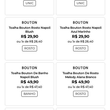
UNIC
UNIC
Toalha Bouton Rosto Napoli
Toalha Bouton Rosto Napoli
Blush
Azul Marinho
Por:
Por:
R$ 29,90
R$ 29,90
ou 1x de R$ 28,40
ou 1x de R$ 28,40
ROSTO
ROSTO
Toalha Bouton De Banho
Toalha Bouton De Rosto
Napoli Blush
Melody Alana Branco
Por:
Por:
R$ 49,90
R$ 49,90
ou 1x de R$ 47,40
ou 1x de R$ 47,40
BANHO
ROSTO