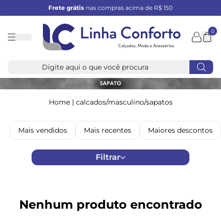
Frete grátis
nas compras acima de R$ 150
0
Linha
Conforto
Home
|
calcados/masculino/sapatos
Mais vendidos
Mais recentes
Maiores descontos
Filtrar
Nenhum produto encontrado