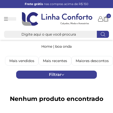
Frete grátis
nas compras acima de R$ 150
0
Linha
Conforto
Home
|
boa onda
Mais vendidos
Mais recentes
Maiores descontos
Filtrar
Nenhum produto encontrado