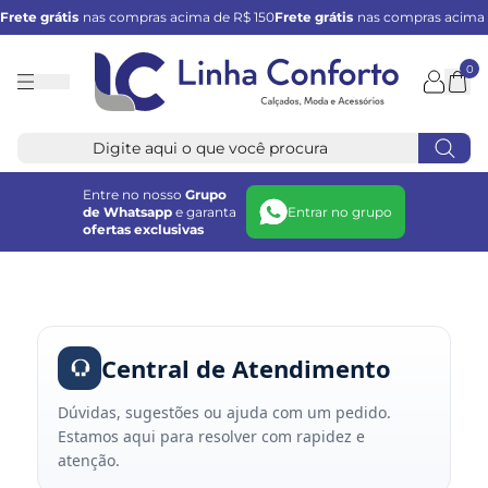
Frete grátis
nas compras acima de R$ 150
Frete grátis
nas compras acima 
0
Linha
Conforto
Entre no nosso
Grupo
de Whatsapp
e garanta
Entrar no grupo
ofertas exclusivas
Central de Atendimento
Dúvidas, sugestões ou ajuda com um pedido.
Estamos aqui para resolver com rapidez e
atenção.